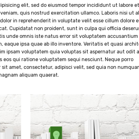
pisicing elit, sed do eiusmod tempor incididunt ut labore e
eniam, quis nostrud exercitation ullamco. Laboris nisi ut a
lor in reprehenderit in voluptate velit esse cillum dolore 
cat. Cupidatat non proident, sunt in culpa qui officia deser
atis unde omnis iste natus error sit voluptatem accusantium
eaque ipsa quae ab illo inventore. Veritatis et quasi archi
im ipsam voluptatem quia voluptas sit aspernatur aut odit 
s eos qui ratione voluptatem sequi nesciunt. Neque porro
 sit amet, consectetur, adipisci velit, sed quia non numqua
 magnam aliquam quaerat.