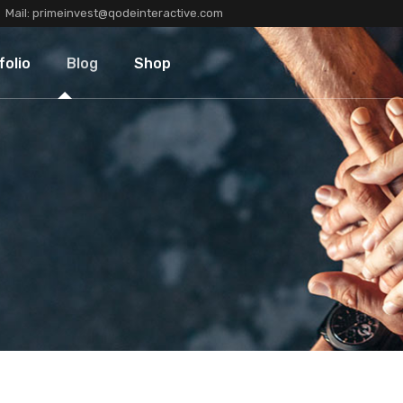
Mail:
primeinvest@qodeinteractive.com
Types
Blog Standard
Product List
folio
Blog
Shop
Layouts
Blog Left Sidebar
Product Single
Single
Blog No Sidebar
Shop Layouts
Post Types
Shop Pages
olio Types
Blog Standard
Product List
folio Layouts
Blog Left Sidebar
Product Single
olio Single
Blog No Sidebar
Shop Layouts
fers
Post Types
Shop Pages
ners
tions