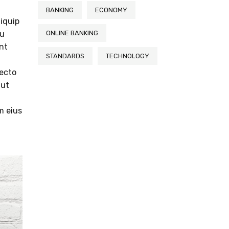
t
BANKING
ECONOMY
liquip
ONLINE BANKING
eu
unt
STANDARDS
TECHNOLOGY
tecto
aut
m eius