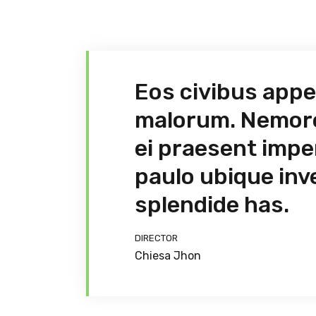
Eos civibus appe
malorum. Nemore 
ei praesent impe
paulo ubique inv
splendide has.
DIRECTOR
Chiesa Jhon