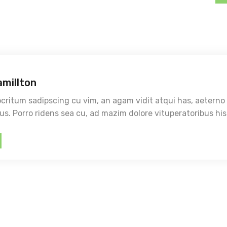
amillton
itum sadipscing cu vim, an agam vidit atqui has, aeterno
ius. Porro ridens sea cu, ad mazim dolore vituperatoribus his