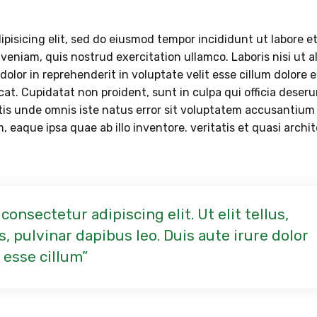
pisicing elit, sed do eiusmod tempor incididunt ut labore e
eniam, quis nostrud exercitation ullamco. Laboris nisi ut a
lor in reprehenderit in voluptate velit esse cillum dolore 
cat. Cupidatat non proident, sunt in culpa qui officia deser
atis unde omnis iste natus error sit voluptatem accusantium
eaque ipsa quae ab illo inventore. veritatis et quasi archi
onsectetur adipiscing elit. Ut elit tellus,
, pulvinar dapibus leo. Duis aute irure dolor
 esse cillum