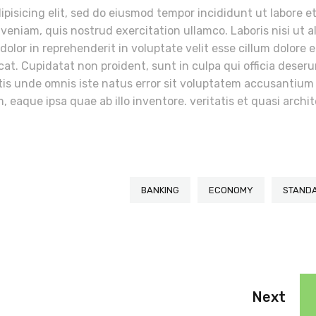
pisicing elit, sed do eiusmod tempor incididunt ut labore e
eniam, quis nostrud exercitation ullamco. Laboris nisi ut a
lor in reprehenderit in voluptate velit esse cillum dolore 
cat. Cupidatat non proident, sunt in culpa qui officia deser
atis unde omnis iste natus error sit voluptatem accusantium
eaque ipsa quae ab illo inventore. veritatis et quasi archi
BANKING
ECONOMY
STAND
Next