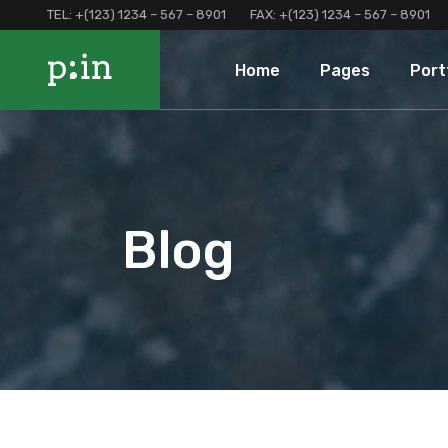
TEL:
+(123) 1234 – 567 – 8901
FAX:
+(123) 1234 – 567 – 8901
Main Home
About Us
Portfolio 
Home
Pages
Port
Finance Home
Our Services
Portfolio 
Investment Home
Loan Page
Portfolio 
Interactive Home
Programs And Offers
Main Home
About Us
Portf
Left Menu Home
Clients and Partners
Finance Home
Our Services
Port
Consulting Home
Our Locations
Investment Home
Loan Page
Portf
Blog
Landing
Contact Us
Interactive Home
Programs And Of
Terms and Conditions
Left Menu Home
Clients and Part
Coming Soon
Consulting Home
Our Locations
Landing
Contact Us
Terms and Condi
Coming Soon